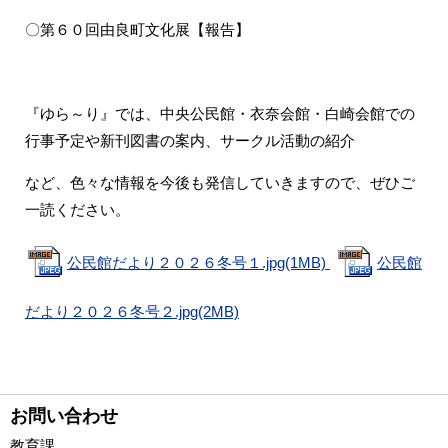
〇第６０回由良町文化展【報告】
『ゆら～り』では、中央公民館・衣奈会館・白崎会館での
行事予定や新刊図書の案内、サークル活動の紹介
など、色々な情報を今後も発信していきますので、ぜひご
一読ください。
公民館だより２０２６冬号１.jpg(1MB)
公民館
だより２０２６冬号２.jpg(2MB)
お問い合わせ
教育課